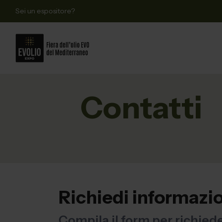
Sei un espositore?
Contatti
Richiedi informazi
Compila il form per richied