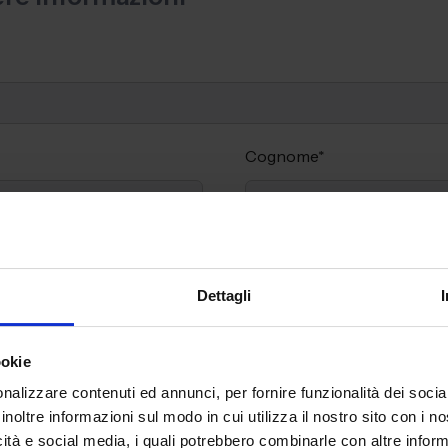
Cognome
*
Email Aziendale
*
Dettagli
Interessato a:
*
ookie
Esporre
Visitare
nalizzare contenuti ed annunci, per fornire funzionalità dei socia
inoltre informazioni sul modo in cui utilizza il nostro sito con i 
icità e social media, i quali potrebbero combinarle con altre inform