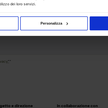
lizzo dei loro servizi.
Personalizza
ivacy
*
*
getto e direzione
In collaborazione con