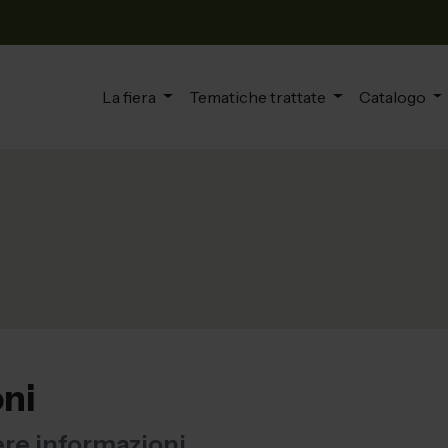
La fiera
Tematiche trattate
Catalogo
oni
ere informazioni