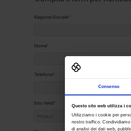
Ragione Sociale
*
Nome
*
Telefono
*
Consenso
Sito Web
*
Questo sito web utilizza i c
Utilizziamo i cookie per perso
nostro traffico. Condividiamo 
di analisi dei dati web, pubbl