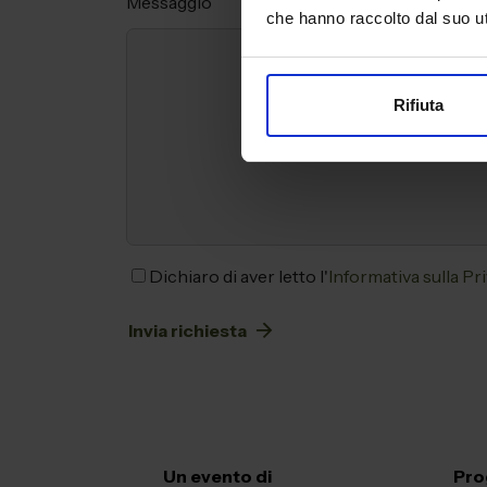
Messaggio
che hanno raccolto dal suo uti
Rifiuta
*
Dichiaro di aver letto l'
Informativa sulla Pr
Un evento di
Pro