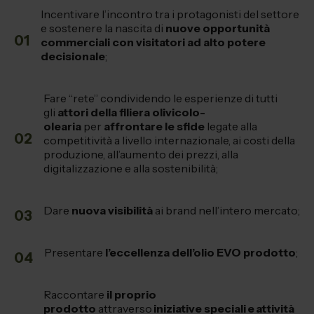
Incentivare l’incontro tra i protagonisti del settore
e sostenere la nascita di
nuove opportunità
01
commerciali con visitatori ad alto potere
decisionale
;
Fare “rete” condividendo le esperienze di tutti
gli
attori della filiera olivicolo-
olearia
per
affrontare le sfide
legate alla
02
competitività a livello internazionale, ai costi della
produzione, all’aumento dei prezzi, alla
digitalizzazione e alla sostenibilità;
Dare
nuova visibilità
ai brand nell’intero mercato;
03
Presentare
l’eccellenza dell’olio EVO prodotto
;
04
Raccontare
il proprio
prodotto
attraverso
iniziative speciali e attività