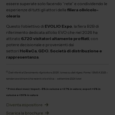
essere superate solo facendo “rete” e condividendo le
esperienze di tutti gli attori della
filiera olivicolo-
olearia
Questo l’obiettivo di
EVOLIO Expo
, la fiera B2B di
riferimento dedicata all’olio EVO che nel 2026 ha
attirato
6.720 visitatori
altamente profilati
, con
potere decisionale e provenienti dai
settori
HoReCa
,
GDO
,
Società di distribuzione e
rappresentanza
.
[1]
Dati riferiti al Censimento Agricoltura 2020; Ismea su dati Agea;
Fonte: ISMEA 2025 –
tendenze e dinamiche recenti olio d’oliva – settembre 2024
Istat
* Primi dieci mesi: Import -8% in volume e +27% in valore; export +6% in
volume e +50% in valore
Diventa espositore
Scarica la brochure