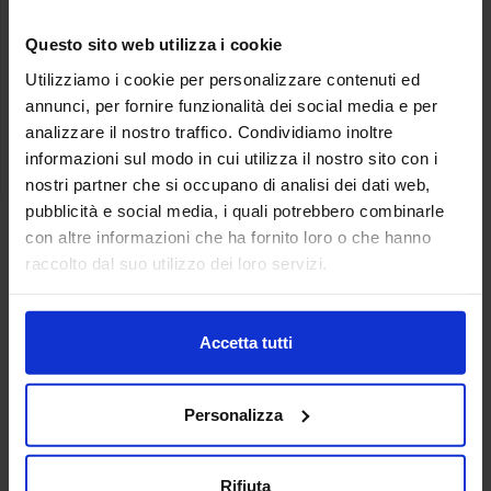
tra eventi e
buyer
Questo sito web utilizza i cookie
workshop
internazionali
Utilizziamo i cookie per personalizzare contenuti ed
20
annunci, per fornire funzionalità dei social media e per
analizzare il nostro traffico. Condividiamo inoltre
associazioni,
informazioni sul modo in cui utilizza il nostro sito con i
enti e istituzioni
nostri partner che si occupano di analisi dei dati web,
pubblicità e social media, i quali potrebbero combinarle
con altre informazioni che ha fornito loro o che hanno
raccolto dal suo utilizzo dei loro servizi.
Chi visita EVOLIO Expo?
Accetta tutti
Nel 2026 la manifestazione ha registrato la
presenza di 6.720 visitatori altamente
Personalizza
profilati, con ruoli decisionali chiave nei
settori HoReCa, GDO, distribuzione e
rappresentanza.
Rifiuta