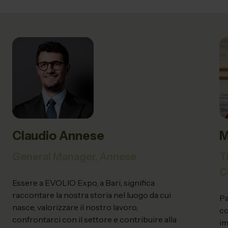
Claudio Annese
M
General Manager,
Annese
T
C
Essere a EVOLIO Expo, a Bari, significa
raccontare la nostra storia nel luogo da cui
Pa
nasce, valorizzare il nostro lavoro,
co
confrontarci con il settore e contribuire alla
im