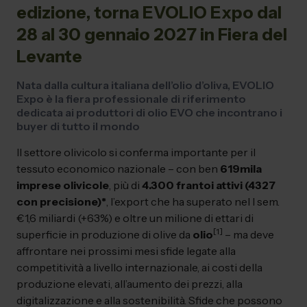
edizione, torna EVOLIO Expo dal
28 al 30 gennaio 2027 in Fiera del
Levante
Nata dalla cultura italiana dell’olio d’oliva, EVOLIO
Expo è la fiera professionale di riferimento
dedicata ai produttori di olio EVO che incontrano i
buyer di tutto il mondo
Il settore olivicolo si conferma importante per il
tessuto economico nazionale – con ben
619mila
imprese olivicole
, più di
4.300 frantoi attivi (4327
con precisione)*
, l’export che ha superato nel I sem.
€1,6 miliardi (+63%) e oltre un milione di ettari di
[1]
superficie in produzione di olive da
olio
– ma deve
affrontare nei prossimi mesi sfide legate alla
competitività a livello internazionale, ai costi della
produzione elevati, all’aumento dei prezzi, alla
digitalizzazione e alla sostenibilità. Sfide che possono