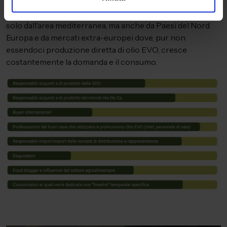
Un pubblico qualificato e internazionale, proveniente non
solo dall’area mediterranea, ma anche da Paesi del Nord
Europa e da mercati extra-europei dove, pur non
essendoci produzione diretta di olio EVO, cresce
costantemente la domanda e il consumo.