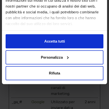
informazioni sul modo in cui utilizza il nostro sito con i
offerte in tempo
nostri partner che si occupano di analisi dei dati web,
reale da
pubblicità e social media, i quali potrebbero combinarle
inserzionisti
con altre informazioni che ha fornito loro o che hanno
terzi.
raccolto dal suo utilizzo dei loro servizi.
_ga
Google
Utilizzato per
2 anni
inviare dati a
Google Analytics
Accetta tutti
in merito al
dispositivo e al
Personalizza
comportamento
dell'utente. Tiene
traccia
Rifiuta
dell'utente su
dispositivi e
canali di
marketing.
_ga_#
Google
Utilizzato per
2 anni
inviare dati a