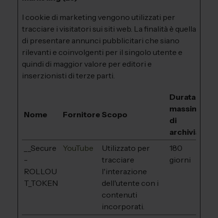
I cookie di marketing vengono utilizzati per
tracciare i visitatori sui siti web. La finalità è quella
di presentare annunci pubblicitari che siano
rilevanti e coinvolgenti per il singolo utente e
quindi di maggior valore per editori e
inserzionisti di terze parti.
Durata
massima
Nome
Fornitore
Scopo
di
archiviazion
__Secure
YouTube
Utilizzato per
180
-
tracciare
giorni
ROLLOU
l'interazione
T_TOKEN
dell'utente con i
contenuti
incorporati.