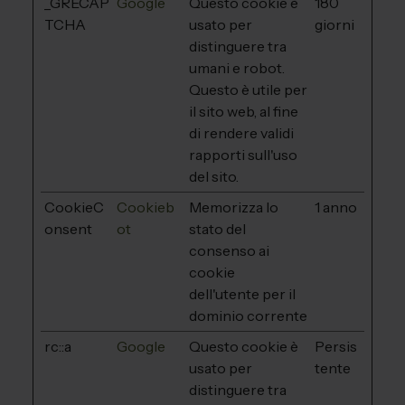
_GRECAP
Google
Questo cookie è
180
TCHA
usato per
giorni
distinguere tra
umani e robot.
Questo è utile per
il sito web, al fine
di rendere validi
rapporti sull'uso
del sito.
CookieC
Cookieb
Memorizza lo
1 anno
onsent
ot
stato del
consenso ai
cookie
dell'utente per il
dominio corrente
rc::a
Google
Questo cookie è
Persis
usato per
tente
distinguere tra