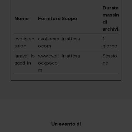
Durata
massima
Nome
Fornitore
Scopo
di
archiviazion
evolio_se
evolioexp
In attesa
1
ssion
o.com
giorno
laravel_lo
www.evoli
In attesa
Sessio
gged_in
oexpo.co
ne
m
Un evento di