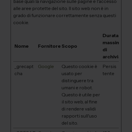
base quali la navigazione sulle pagine e l'accesso
alle aree protette del sito. Il sito web non è in
grado di funzionare correttamente senza questi
cookie.
Durata
massima
Nome
Fornitore
Scopo
di
archiviazion
_grecapt
Google
Questo cookie è
Persis
cha
usato per
tente
distinguere tra
umani e robot.
Questo è utile per
il sito web, al fine
di rendere validi
rapporti sull'uso
del sito.