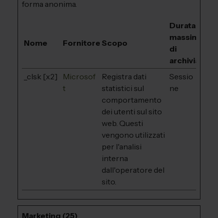
forma anonima.
Durata
massima
Nome
Fornitore
Scopo
di
archiviazion
_clsk [x2]
Microsof
Registra dati
Sessio
t
statistici sul
ne
comportamento
dei utenti sul sito
web. Questi
vengono utilizzati
per l'analisi
interna
dall'operatore del
sito.
Marketing (25)