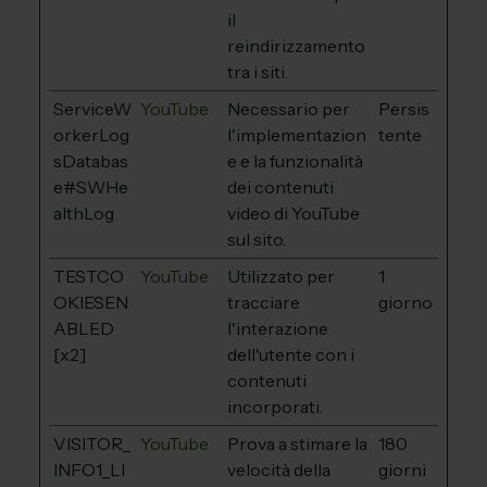
il
reindirizzamento
tra i siti.
ServiceW
YouTube
Necessario per
Persis
orkerLog
l'implementazion
tente
sDatabas
e e la funzionalità
e#SWHe
dei contenuti
althLog
video di YouTube
sul sito.
TESTCO
YouTube
Utilizzato per
1
OKIESEN
tracciare
giorno
ABLED
l'interazione
[x2]
dell'utente con i
contenuti
incorporati.
VISITOR_
YouTube
Prova a stimare la
180
INFO1_LI
velocità della
giorni