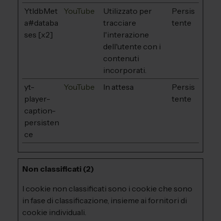
YtIdbMet
YouTube
Utilizzato per
Persis
a#databa
tracciare
tente
ses [x2]
l'interazione
dell'utente con i
contenuti
incorporati.
yt-
YouTube
In attesa
Persis
player-
tente
caption-
persisten
ce
Non classificati (2)
I cookie non classificati sono i cookie che sono
in fase di classificazione, insieme ai fornitori di
cookie individuali.