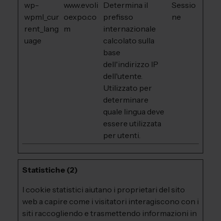
wp-
www.evoli
Determina il
Sessio
wpml_cur
oexpo.co
prefisso
ne
rent_lang
m
internazionale
uage
calcolato sulla
base
dell'indirizzo IP
dell'utente.
Utilizzato per
determinare
quale lingua deve
essere utilizzata
per utenti.
Statistiche (2)
I cookie statistici aiutano i proprietari del sito
web a capire come i visitatori interagiscono con i
siti raccogliendo e trasmettendo informazioni in