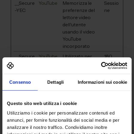
__Secure
YouTube
Memorizza le
Sessio
-YEC
preferenze del
ne
lettore video
dell'utente
usando il video
YouTube
incorporato
__Secure
YouTube
Utilizzato per
180
-YNID
tracciare
giorni
l'interazione
dell'utente con i
Consenso
Dettagli
Informazioni sui cookie
contenuti
incorporati.
_fbp
Meta
Utilizzato da
3 mesi
Questo sito web utilizza i cookie
Platform
Facebook per
Utilizziamo i cookie per personalizzare contenuti ed
s, Inc.
fornire una serie
annunci, per fornire funzionalità dei social media e per
di prodotti
analizzare il nostro traffico. Condividiamo inoltre
pubblicitari come