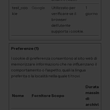
test_coo
Google
Utilizzato per
1
kie
verificare se il
giorno
browser
dell'utente
supporta i cookie.
Preferenze (1)
I cookie di preferenza consentono al sito web di
memorizzare informazioni che ne influenzano il
comportamento o l'aspetto, quali la lingua
preferita o la località nella quale ti trovi.
Durata
massima
Nome
Fornitore
Scopo
di
archiviazion