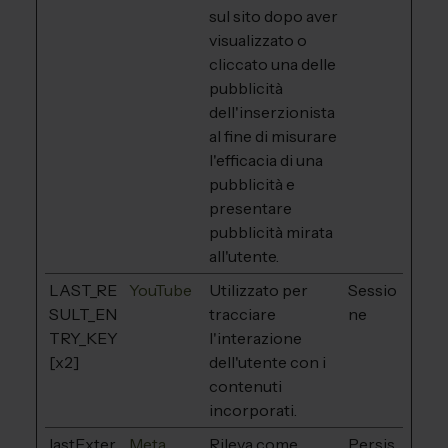
sul sito dopo aver
visualizzato o
cliccato una delle
pubblicità
dell'inserzionista
al fine di misurare
l'efficacia di una
pubblicità e
presentare
pubblicità mirata
all'utente.
LAST_RE
YouTube
Utilizzato per
Sessio
SULT_EN
tracciare
ne
TRY_KEY
l'interazione
[x2]
dell'utente con i
contenuti
incorporati.
lastExter
Meta
Rileva come
Persis