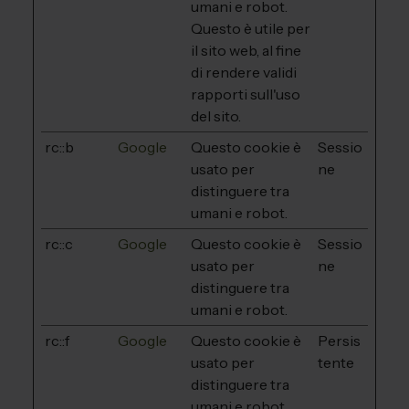
umani e robot.
Questo è utile per
il sito web, al fine
di rendere validi
rapporti sull'uso
del sito.
rc::b
Google
Questo cookie è
Sessio
usato per
ne
distinguere tra
umani e robot.
rc::c
Google
Questo cookie è
Sessio
usato per
ne
distinguere tra
umani e robot.
rc::f
Google
Questo cookie è
Persis
usato per
tente
distinguere tra
umani e robot.