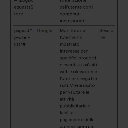
#||LogsR
l'interazione
equestsS
dell'utente con i
tore
contenuti
incorporati.
pagead/1
Google
Monitora se
Sessio
p-user-
l'utente ha
ne
list/#
mostrato
interesse per
specifici prodotti
o eventi su più siti
web e rileva come
l'utente naviga tra
i siti. Viene usato
per valutare le
attività
pubblicitarie e
facilita il
pagamento delle
commissioni per