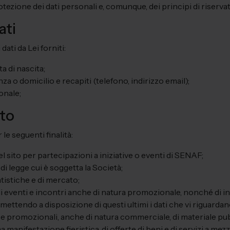
ezione dei dati personali e, comunque, dei principi di riservatezz
ati
ati da Lei forniti:
a di nascita;
nza o domicilio e recapiti (telefono, indirizzo email);
onale;
nto
 le seguenti finalità:
l sito per partecipazioni a iniziative o eventi di SENAF;
 legge cui è soggetta la Società;
tistiche e di mercato;
i eventi e incontri anche di natura promozionale, nonché di in
mettendo a disposizione di questi ultimi i dati che vi riguardan
e promozionali, anche di natura commerciale, di materiale pubb
manifestazione fieristica, di offerte di beni e di servizi a mezz