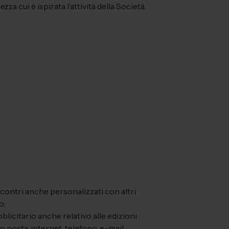
a cui è ispirata l’attività della Società.
contri anche personalizzati con altri
o;
licitario anche relativo alle edizioni
o posta, internet, telefono, e-mail,