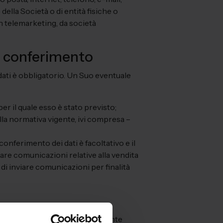
ella Società o di entità fisiche o
in telemarketing, da società
o conferimento
 dati è obbligatorio. Un Suo eventuale
per il quale esso è stato previsto;
lla normativa vigente, ivi compresa –
conferimento dei dati è facoltativo e il
are comunicazioni relative alla vendita
é di inviare comunicazioni per finalità
elematici, con logiche strettamente