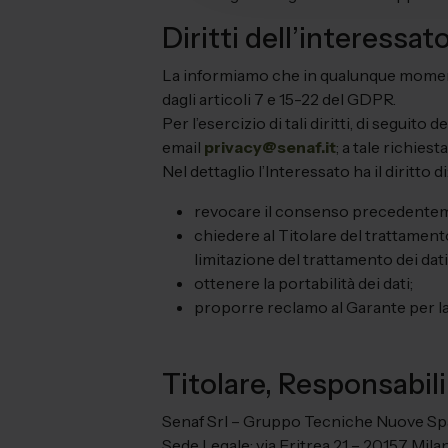
Diritti dell’interessat
La informiamo che in qualunque momento r
dagli articoli 7 e 15-22 del GDPR.
Per l’esercizio di tali diritti, di seguito
email
privacy@senaf.it
; a tale richies
Nel dettaglio l’Interessato ha il diritto di
revocare il consenso precedentemen
chiedere al Titolare del trattamento 
limitazione del trattamento dei dat
ottenere la portabilità dei dati;
proporre reclamo al Garante per la p
Titolare, Responsabili
Senaf Srl – Gruppo Tecniche Nuove Sp
Sede Legale: via Eritrea 21 – 20157 Mila