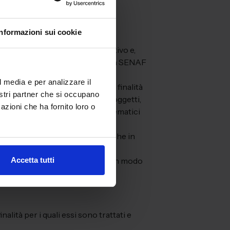
dati stessi.
Informazioni sui cookie
ione o altro organo amministrativo e,
to e/o gli Incaricati designati da SENAF
l media e per analizzare il
oni o servizi strumentali alle finalità
nostri partner che si occupano
te, partecipate e/o collegate; soggetti,
azioni che ha fornito loro o
li strumenti elettronici e/o telematici
sto dalla normativa vigente, anche in
Accetta tutti
 della Commissione, è effettuato in modo
lità per i quali essi sono trattati e