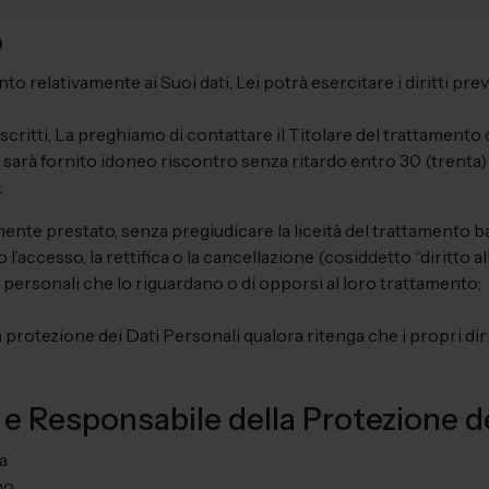
o
elativamente ai Suoi dati, Lei potrà esercitare i diritti previs
 descritti, La preghiamo di contattare il Titolare del trattamento d
ta sarà fornito idoneo riscontro senza ritardo entro 30 (trenta)
:
te prestato, senza pregiudicare la liceità del trattamento b
l’accesso, la rettifica o la cancellazione (cosiddetto “diritto all
i personali che lo riguardano o di opporsi al loro trattamento;
rotezione dei Dati Personali qualora ritenga che i propri diritt
 e Responsabile della Protezione d
a
no