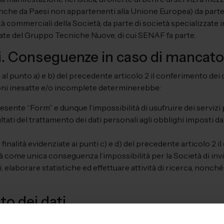
(anche da Paesi non appartenenti alla Unione Europea) da parte d
tà commerciali della Società, da parte di società specializzate 
gate del Gruppo Tecniche Nuove, di cui SENAF fa parte.
i. Conseguenze in caso di mancat
e al punto a) e b) del precedente articolo 2 il conferimento dei
ioni inesatte e/o incomplete determinerebbe:
resente “Form” e dunque l’impossibilità di usufruire dei servizi 
tati del trattamento dei dati personali agli obblighi imposti da
nalità evidenziate ai punti c) e d) del precedente articolo 2 il 
 come unica conseguenza l’impossibilità per la Società di invi
ti, elaborare statistiche ed effettuare attività di ricerca, nonch
to dei dati
ffettuato mediante idonei strumenti cartacei, elettronici e/o t