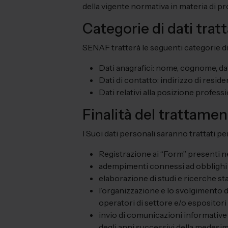
della vigente normativa in materia di prot
Categorie di dati tratt
SENAF tratterà le seguenti categorie di d
Dati anagrafici: nome, cognome, dat
Dati di contatto: indirizzo di reside
Dati relativi alla posizione professi
Finalità del trattame
I Suoi dati personali saranno trattati per
Registrazione ai “Form” presenti ne
adempimenti connessi ad obblighi di
elaborazione di studi e ricerche sta
l’organizzazione e lo svolgimento d
operatori di settore e/o espositori 
invio di comunicazioni informative 
degli anni successivi della medesima 