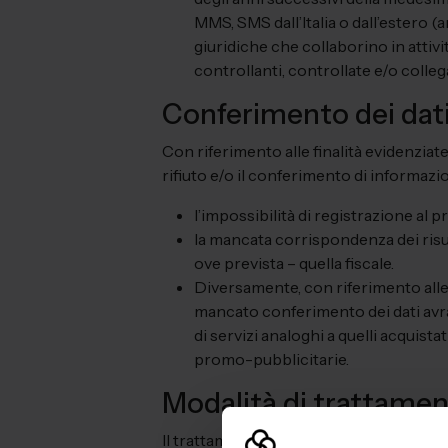
MMS, SMS dall’Italia o dall’estero 
giuridiche che collaborino in attivi
controllanti, controllate e/o colle
Conferimento dei dat
Con riferimento alle finalità evidenziat
rifiuto e/o il conferimento di informaz
l’impossibilità di registrazione al p
la mancata corrispondenza dei risul
ove prevista – quella fiscale.
Diversamente, con riferimento alle fi
mancato conferimento dei dati avrà
di servizi analoghi a quelli acquista
promo-pubblicitarie.
Modalità di trattamen
Il trattamento dei dati personali sarà e