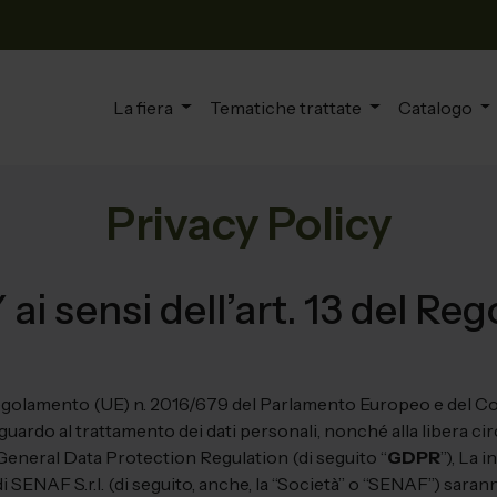
La fiera
Tematiche trattate
Catalogo
Privacy Policy
 sensi dell’art. 13 del Re
el Regolamento (UE) n. 2016/679 del Parlamento Europeo e del Con
uardo al trattamento dei dati personali, nonché alla libera circ
eneral Data Protection Regulation (di seguito “
GDPR
”), La 
 SENAF S.r.l. (di seguito, anche, la “Società” o “SENAF”) saran