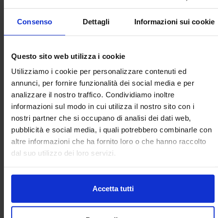
Consenso
Dettagli
Informazioni sui cookie
Questo sito web utilizza i cookie
Utilizziamo i cookie per personalizzare contenuti ed
annunci, per fornire funzionalità dei social media e per
analizzare il nostro traffico. Condividiamo inoltre
informazioni sul modo in cui utilizza il nostro sito con i
24 / 06 / 2026
nostri partner che si occupano di analisi dei dati web,
Comunicati
pubblicità e social media, i quali potrebbero combinarle con
altre informazioni che ha fornito loro o che hanno raccolto
EVOLIO Expo 2027: a Bari torna la fiera B2B
dal suo utilizzo dei loro servizi.
dell’olio EVO italiano
Produzione italiana in ripresa, mercati in evoluzione e
Accetta tutti
una domanda crescente di qualità: dal 28 al 30 gennaio
2027 la filiera olivicolo-olearia si ritrova alla Fiera del
Levante per la terza edizi...