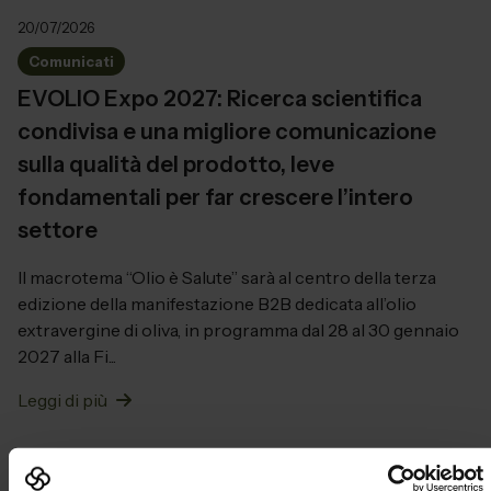
20/07/2026
Comunicati
EVOLIO Expo 2027: Ricerca scientifica
condivisa e una migliore comunicazione
sulla qualità del prodotto, leve
fondamentali per far crescere l’intero
settore
Il macrotema “Olio è Salute” sarà al centro della terza
edizione della manifestazione B2B dedicata all’olio
extravergine di oliva, in programma dal 28 al 30 gennaio
2027 alla Fi...
Leggi di più