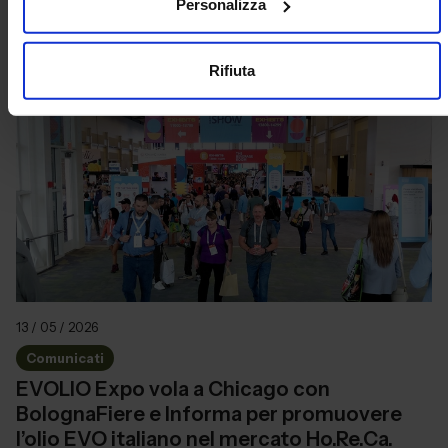
Personalizza
Leggi di più
Rifiuta
13 / 05 / 2026
Comunicati
EVOLIO Expo vola a Chicago con
BolognaFiere e Informa per promuovere
l’olio EVO italiano nel mercato Ho.Re.Ca.