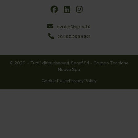
evolio@senaf.it
02.332039601
© 2026
– Tutti i diritti riservati. Senaf Srl – Gruppo Tecniche
Nuove Spa
Cookie Policy
Privacy Policy