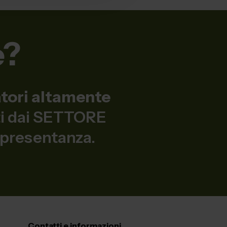
e?
atori altamente
nti dai SETTORE
ppresentanza.
Contatti e informazioni