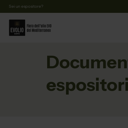
Sei un espositore?
Documen
espositor