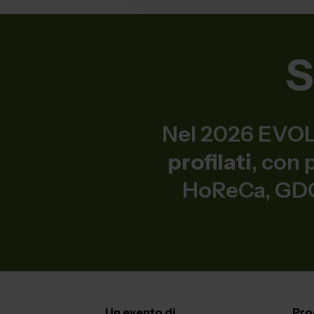
S
Nel 2026 EVOLI
profilati
, con
HoReCa, GDO,
Un evento di
Pro