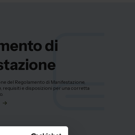
mento di
stazione
ione del Regolamento di Manifestazione,
 requisiti e disposizioni per una corretta
o.
o