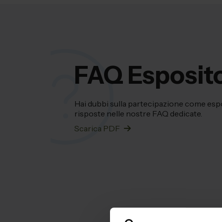
FAQ Esposito
Hai dubbi sulla partecipazione come esp
risposte nelle nostre FAQ dedicate.
Scarica PDF