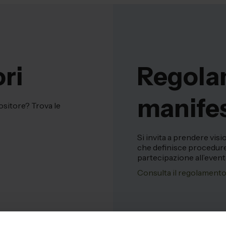
ri
Regola
manife
ositore? Trova le
Si invita a prendere vis
che definisce procedure,
partecipazione all’event
Consulta il regolament