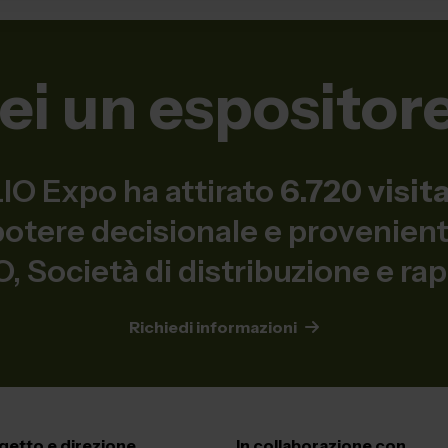
ei un espositor
O Expo ha attirato
6.720 visit
 potere decisionale e provenie
 Società di distribuzione e ra
Richiedi informazioni
getto e direzione
In collaborazione con