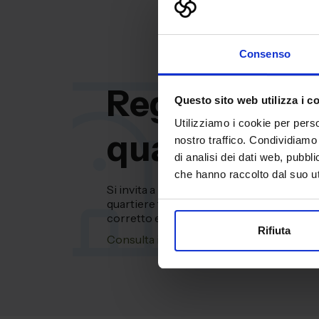
Consenso
Regolament
Questo sito web utilizza i c
Utilizziamo i cookie per perso
quartiere fie
nostro traffico. Condividiamo 
di analisi dei dati web, pubbl
che hanno raccolto dal suo uti
Si invita a prendere visione del regolame
quartiere fieristico, contenente disposizi
corretto e sicuro svolgimento della mani
Rifiuta
Consulta il regolamento