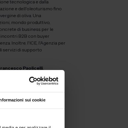
zione tecnologica e dalla
zazione e dell'oleoturismo fino
vergine di oliva. Una
zioni, mondo produttivo,
concrete di business per le
i incontri B2B con buyer
za. Inoltre, l'ICE, l'Agenzia per
i servizi di supporto
rancesco Paolicelli
,
Promozione Regione
Comune di Bari;
Ivo Nardella
,
cole e Forestali Regione
idente Associazione Nazionale
Informazioni sui cookie
gno inaugurale di EVOLIO
nità Alimentare e delle Foreste.
sessore all’Agricoltura e allo
 terra, ma anche il peso e la
l media e per analizzare il