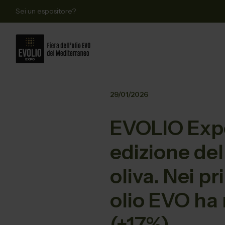
Sei un espositore?
29/01/2026
EVOLIO Expo
edizione dell
oliva. Nei p
olio EVO ha 
(+17%)