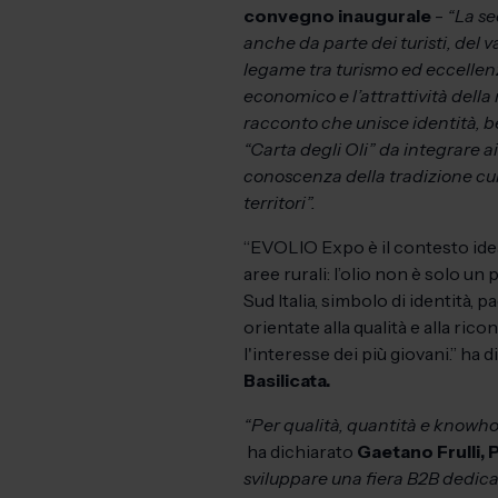
convegno inaugurale
-
“La se
anche da parte dei turisti, del 
legame tra turismo ed eccellenz
economico e l’attrattività della
racconto che unisce identità, b
“Carta degli Oli” da integrare ai
conoscenza della tradizione culin
territori”.
“EVOLIO Expo è il contesto ide
aree rurali: l’olio non è solo u
Sud Italia, simbolo di identità,
orientate alla qualità e alla ric
l'interesse dei più giovani.” ha 
Basilicata.
“Per qualità, quantità e knowhow
ha dichiarato
Gaetano Frulli, 
sviluppare una fiera B2B dedicat