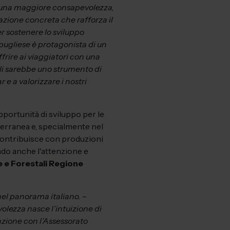
o una maggiore consapevolezza,
azione concreta che rafforza il
r sostenere lo sviluppo
 pugliese è protagonista di un
frire ai viaggiatori con una
 oli sarebbe uno strumento di
 e a valorizzare i nostri
portunità di sviluppo per le
iterranea e, specialmente nel
a contribuisce con produzioni
rando anche l'attenzione e
e e Forestali Regione
 nel panorama italiano.
–
lezza nasce l’intuizione di
razione con l’Assessorato