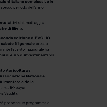
zioni italiane complessive in
o stesso periodo dell’anno
ntoi
attivi, chiamati oggi a
che di filiera
.
econda edizione di EVOLIO
a
sabato 31 gennaio
presso
durante l’evento inaugurale ha
oni di euro di investimenti
nei
to Agricoltura
e
Associazione Nazionale
 Alimentare e delle
e circa 50 buyer
bia Saudita.
 2026 propone un programma di