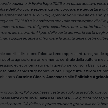
conda edizione di Evolio Expo 2026 è un passo decisivo vers
valore dell’olio come esperienza per conoscere e degustare, un’
e agroalimentari, su cui Pugliapromozione investe da anni pe
 regione. EVOLIO è la conferma che l’olio extravergine di oliva
enessere e piacere del gusto: esperienze che sarebbe ideale of
 menu dei ristoranti. Al pari della carta dei vini, la carta degli
aria pugliese, utile a diffondere la qualità delle nostre cultivar
ale per ribadire come l’oleoturismo rappresenti una grande op
n prodotto agricolo, ma un elemento centrale della cultura med
 paesaggio ed economia rurale. In questo percorso la Basilicat
onoscibilità, capaci di generare valore lungo tutta la filiera atti
dichiarato
Carmine Cicala, Assessore alle Politiche Agricol
 produttivo, l’olio pugliese riveste un ruolo di assoluto rilievo
Presidente di Nuova Fiera del Levante
-
Da questa consapevo
a al settore. Già dalla sua prima edizione, grazie alla collabo