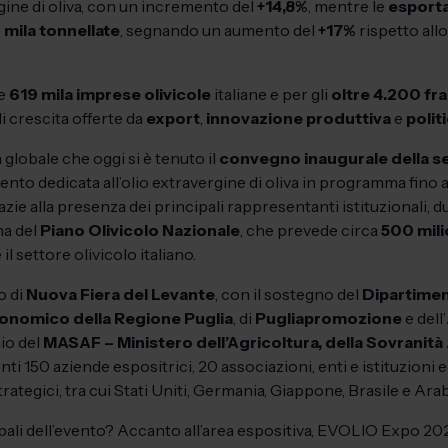
rgine di oliva, con un incremento del
+14,8%
, mentre le
esporta
mila tonnellate
, segnando un aumento del
+17%
rispetto all
le
619 mila imprese olivicole
italiane e per gli
oltre 4.200 fra
i crescita offerte da
export
,
innovazione produttiva
e
politi
 globale che oggi si è tenuto il
convegno inaugurale della s
imento dedicata all’olio extravergine di oliva in programma fino 
razie alla presenza dei principali rappresentanti istituzionali, 
ma del
Piano Olivicolo Nazionale
, che prevede circa
500 mili
il settore olivicolo italiano.
o di
Nuova Fiera del Levante
, con il sostegno del
Dipartimen
onomico della Regione Puglia
, di
Pugliapromozione
e dell’
nio del
MASAF – Ministero dell’Agricoltura, della Sovranità
ti 150 aziende espositrici, 20 associazioni, enti e istituzioni 
rategici, tra cui Stati Uniti, Germania, Giappone, Brasile e Ara
ipali dell’evento? Accanto all’area espositiva, EVOLIO Expo