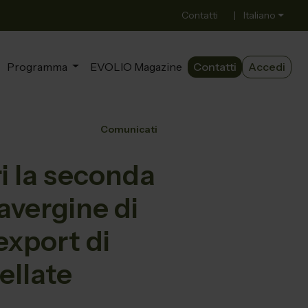
Contatti
|
Italiano
Programma
EVOLIO Magazine
Contatti
Accedi
Comunicati
i la seconda
ravergine di
export di
ellate