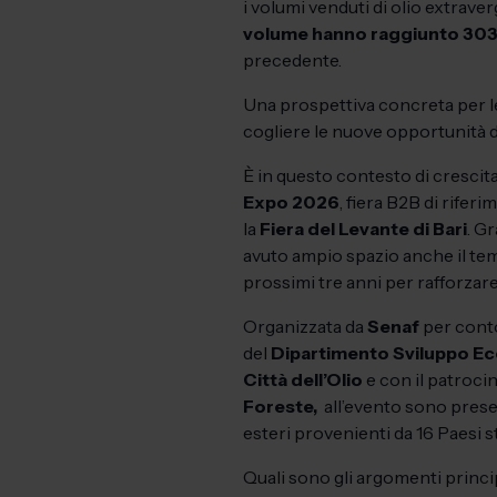
i volumi venduti di olio extrave
volume hanno raggiunto 303 
precedente.
Una prospettiva concreta per 
cogliere le nuove opportunità d
È in questo contesto di crescita
Expo 2026
, fiera B2B di rifer
la
Fiera del Levante di Bari
. G
avuto ampio spazio anche il te
prossimi tre anni per rafforzare 
Organizzata da
Senaf
per cont
del
Dipartimento Sviluppo Ec
Città dell’Olio
e con il patroci
Foreste,
all’evento sono presen
esteri provenienti da 16 Paesi st
Quali sono gli argomenti princ