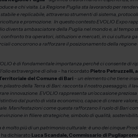
oduce e chi visita. La Regione Puglia sta lavorando per render
abile e replicabile, attraverso strumenti di sistema, protocolli 
gricoltura e promozione. In questo contesto EVOLIO Expo rap
olio diventa ambasciatore della Puglia nel mondo e, al tempo s
i confronto tra operatori, istituzioni e mercati, in cui cultura
rciali concorrono a rafforzare il posizionamento della regione
OLIO è di fondamentale importanza perché ci consente di ripo
l’olio extravergine di oliva
- ha ricordato
Pietro Petruzzelli, 
Territoriale del Comune di Bari
-
un elemento che tiene insie
un pilastro della Terra di Bari: racconta il nostro paesaggio, il 
rare innovazione. EVOLIO rappresenta un’occasione preziosa 
istintivo dal punto di vista economico, capace di creare valore
nale. Manifestazioni come questa rafforzano il ruolo di Bari com
inzione in filiere strategiche, simbolo di qualità, sostenibilità
è molto più di un patrimonio culturale: è uno dei cinque Prodot
 ha dichiarato
Luca Scandale, Commissario di Pugliapromo