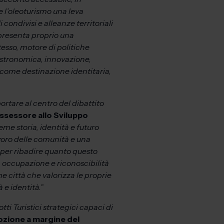
e l’oleoturismo una leva
condivisi e alleanze territoriali
presenta proprio una
tesso, motore di politiche
 gastronomica, innovazione,
 come destinazione identitaria,
rtare al centro del dibattito
assessore allo Sviluppo
me storia, identità e futuro
lavoro delle comunità e una
per ribadire quanto questo
, occupazione e riconoscibilità
e città che valorizza le proprie
 e identità.”
ti Turistici strategici capaci di
zione a margine del