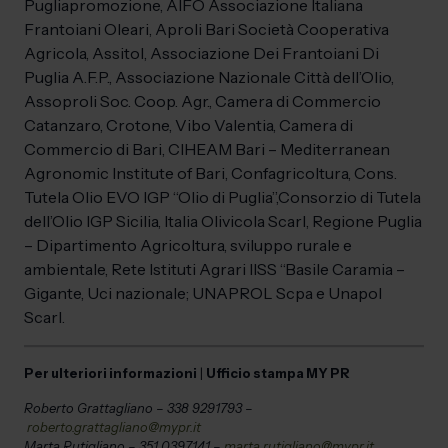
Pugliapromozione, AIFO Associazione Italiana
Frantoiani Oleari, Aproli Bari Società Cooperativa
Agricola, Assitol, Associazione Dei Frantoiani Di
Puglia A.F.P., Associazione Nazionale Città dell’Olio,
Assoproli Soc. Coop. Agr., Camera di Commercio
Catanzaro, Crotone, Vibo Valentia, Camera di
Commercio di Bari, CIHEAM Bari – Mediterranean
Agronomic Institute of Bari, Confagricoltura, Cons.
Tutela Olio EVO IGP “Olio di Puglia”,Consorzio di Tutela
dell’Olio IGP Sicilia, Italia Olivicola Scarl, Regione Puglia
– Dipartimento Agricoltura, sviluppo rurale e
ambientale, Rete Istituti Agrari IISS “Basile Caramia –
Gigante, Uci nazionale; UNAPROL Scpa e Unapol
Scarl.
Per ulteriori informazioni
|
Ufficio stampa MY PR
Roberto Grattagliano – 338 9291793 –
roberto.grattagliano@mypr.it
Marta Rutigliano – 351 0397141 –
marta.rutigliano@mypr.it