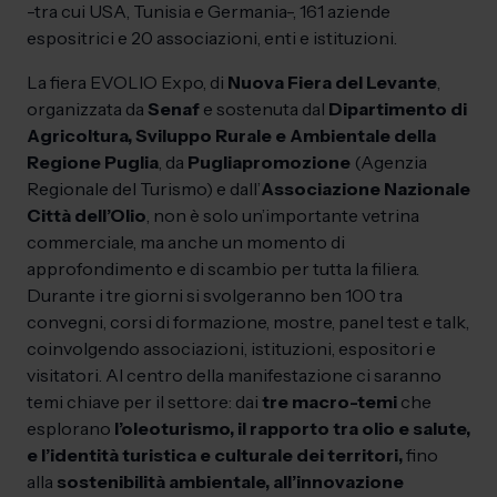
-tra cui USA, Tunisia e Germania-, 161 aziende
espositrici e 20 associazioni, enti e istituzioni.
La fiera EVOLIO Expo, di
Nuova Fiera del Levante
,
organizzata da
Senaf
e sostenuta dal
Dipartimento di
Agricoltura, Sviluppo Rurale e Ambientale della
Regione Puglia
, da
Pugliapromozione
(Agenzia
Regionale del Turismo) e dall’
Associazione Nazionale
Città dell’OIio
, non è solo un’importante vetrina
commerciale, ma anche un momento di
approfondimento e di scambio per tutta la filiera.
Durante i tre giorni si svolgeranno ben 100 tra
convegni, corsi di formazione, mostre, panel test e talk,
coinvolgendo associazioni, istituzioni, espositori e
visitatori. Al centro della manifestazione ci saranno
temi chiave per il settore: dai
tre macro-temi
che
esplorano
l’oleoturismo, il rapporto tra olio e salute,
e l’identità turistica e culturale dei territori,
fino
alla
sostenibilità ambientale, all’innovazione