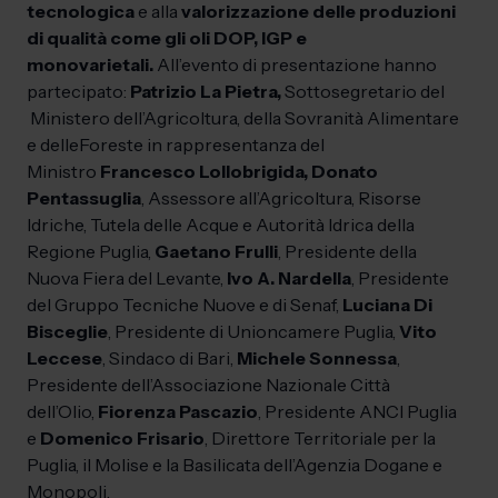
tecnologica
e alla
valorizzazione delle produzioni
di qualità come gli oli DOP, IGP e
monovarietali.
All’evento di presentazione hanno
partecipato:
Patrizio La Pietra,
Sottosegretario del
Ministero dell’Agricoltura, della Sovranità Alimentare
e delleForeste in rappresentanza del
Ministro
Francesco Lollobrigida, Donato
Pentassuglia
, Assessore all’Agricoltura, Risorse
Idriche, Tutela delle Acque e Autorità Idrica della
Regione Puglia,
Gaetano Frulli
, Presidente della
Nuova Fiera del Levante,
Ivo A. Nardella
,
Presidente
del Gruppo Tecniche Nuove e di Sena
f,
Luciana Di
Bisceglie
, Presidente di Unioncamere Puglia,
Vito
Leccese
, Sindaco di Bari,
Michele Sonnessa
,
Presidente dell’Associazione Nazionale Città
dell’Olio,
Fiorenza Pascazio
, Presidente ANCI Puglia
e
Domenico Frisario
, Direttore Territoriale per la
Puglia, il Molise e la Basilicata dell’Agenzia Dogane e
Monopoli.