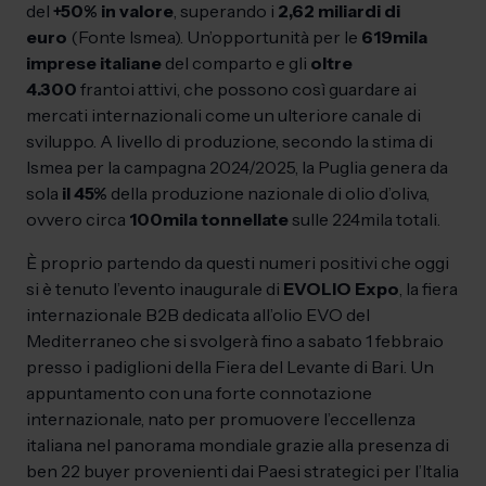
del
+50% in valore
, superando i
2,62 miliardi di
euro
(Fonte Ismea). Un’opportunità per le
619mila
imprese italiane
del comparto e gli
oltre
4.300
frantoi attivi, che possono così guardare ai
mercati internazionali come un ulteriore canale di
sviluppo. A livello di produzione, secondo la stima di
Ismea per la campagna 2024/2025, la Puglia genera da
sola
il 45%
della produzione nazionale di olio d’oliva,
ovvero circa
100mila tonnellate
sulle 224mila totali.
È proprio partendo da questi numeri positivi che oggi
si è tenuto l’evento inaugurale di
EVOLIO Expo
, la fiera
internazionale B2B dedicata all’olio EVO del
Mediterraneo che si svolgerà fino a sabato 1 febbraio
presso i padiglioni della Fiera del Levante di Bari. Un
appuntamento con una forte connotazione
internazionale, nato per promuovere l’eccellenza
italiana nel panorama mondiale grazie alla presenza di
ben 22 buyer provenienti dai Paesi strategici per l’Italia