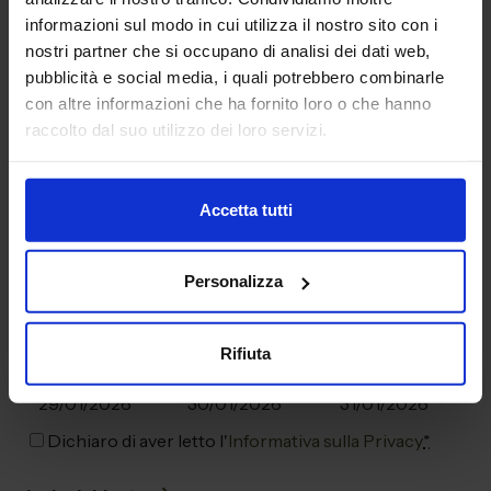
Provincia*
informazioni sul modo in cui utilizza il nostro sito con i
nostri partner che si occupano di analisi dei dati web,
pubblicità e social media, i quali potrebbero combinarle
CAP*
con altre informazioni che ha fornito loro o che hanno
raccolto dal suo utilizzo dei loro servizi.
Email
*
Accetta tutti
Personalizza
Interessata a visitare la fiera nel giorno
*
(sceglierne uno)
Rifiuta
Giovedì
Venerdì
Sabato
29/01/2026
30/01/2026
31/01/2026
*
Dichiaro di aver letto l'
Informativa sulla Privacy
*