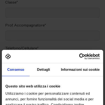
Classe
*
Prof. Accompagnatore
*
Telefono/Cellulare
*
Consenso
Dettagli
Informazioni sui cookie
*
Indirizzo*
Questo sito web utilizza i cookie
Città*
Utilizziamo i cookie per personalizzare contenuti ed
annunci, per fornire funzionalità dei social media e per
analizzare il nostro traffico. Condividiamo inoltre