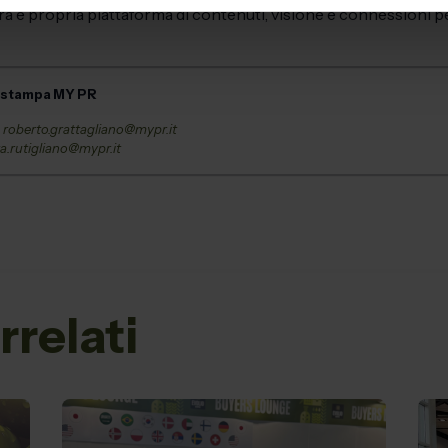
ra e propria piattaforma di contenuti, visione e connessioni per
o stampa MY PR
–
roberto.grattagliano@mypr.it
a.rutigliano@mypr.it
rrelati