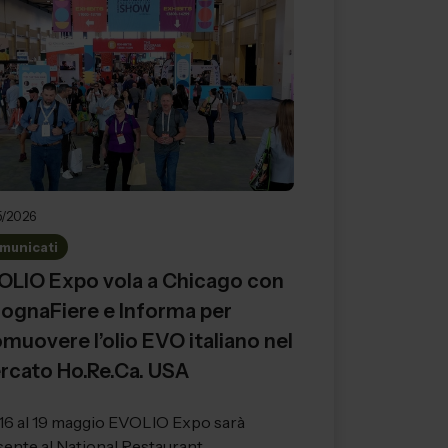
5/2026
municati
OLIO Expo vola a Chicago con
lognaFiere e Informa per
muovere l’olio EVO italiano nel
rcato Ho.Re.Ca. USA
 16 al 19 maggio EVOLIO Expo sarà
sente al National Restaurant