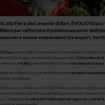
6, alla Fiera del Levante di Bari, EVOLIO Expo 
filiera per rafforzare il posizionamento dell’ol
romuovere nuove connessioni tra export, territ
IO Expo
torna a Bari in un momento cruciale per il settore oliv
to al 2023, l’export di olio d’oliva ha superato i
3,09 miliardi d
 all’estero
(+6,8%),
mentre il fatturato è di
5,8 miliardi di euro
ità della filiera e il ruolo dell’Italia come
secondo esportat
commercio globale.
cativo se si considera che il 2024 è stato un anno complesso s
orevoli e della ciclicità naturale della produzione, che hanno 
iera – composta da
oltre 620 mila aziende agricole
e
più di 4
apacità di adattamento.