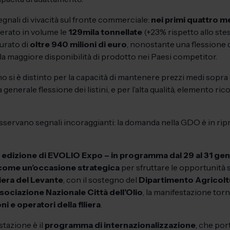
egnali di vivacità sul fronte commerciale:
nei primi quattro me
uperato in volume le
129mila tonnellate
(+23% rispetto allo ste
urato di
oltre 940 milioni di euro
, nonostante una flessione 
la maggiore disponibilità di prodotto nei Paesi competitor.
iano si è distinto per la capacità di mantenere prezzi medi sopra i
enerale flessione dei listini, e per l’alta qualità, elemento ri
servano segnali incoraggianti: la domanda nella GDO è in ripre
edizione di EVOLIO Expo – in programma dal 29 al 31 genn
a come un’occasione strategica
per sfruttare le opportunità s
era del Levante
, con il sostegno del
Dipartimento Agricolt
sociazione Nazionale Città dell’Olio
, la manifestazione tor
ni e operatori della filiera
.
tazione è il
programma di internazionalizzazione
, che por