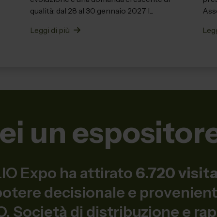
qualità: dal 28 al 30 gennaio 2027 l...
Ass
dell’I
Leggi di più
Legg
ei un espositor
O Expo ha attirato
6.720 visit
 potere decisionale e provenie
 Società di distribuzione e ra