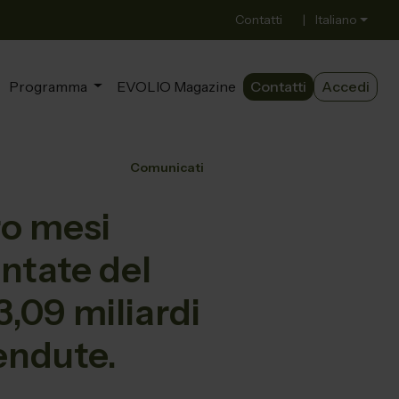
Contatti
|
Italiano
Programma
EVOLIO Magazine
Contatti
Accedi
Comunicati
tro mesi
ntate del
3,09 miliardi
vendute.