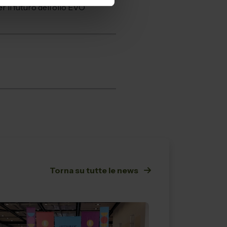
 il futuro dell’olio EVO
Torna su tutte le news