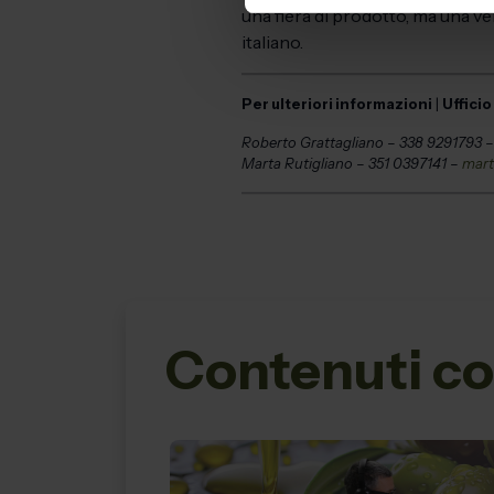
una fiera di prodotto, ma una ve
italiano.
Per ulteriori informazioni
|
Uffici
Roberto Grattagliano – 338 9291793 
Marta Rutigliano – 351 0397141 –
mart
Contenuti co