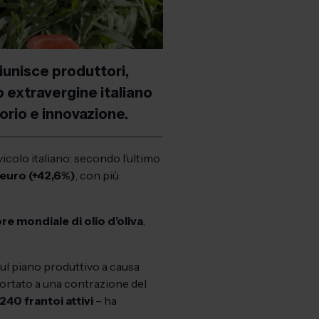
riunisce produttori,
io extravergine italiano
orio e innovazione.
icolo italiano: secondo l’ultimo
i euro (+42,6%)
, con più
.
ore
mondiale di olio d’oliva
,
ul piano produttivo a causa
portato a una contrazione del
.240 frantoi attivi
– ha