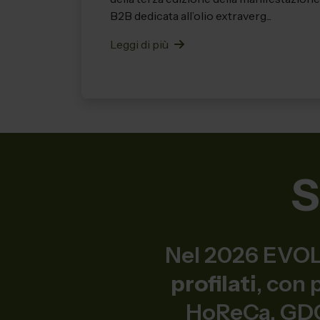
B2B dedicata all’olio extraverg...
Leggi di più
S
Nel 2026 EVOLI
profilati
, con
HoReCa, GDO,