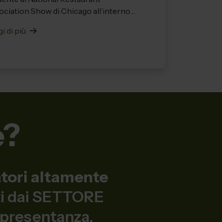
ociation Show di Chicago all’interno
ta...
i di più
e?
atori altamente
nti dai SETTORE
ppresentanza.