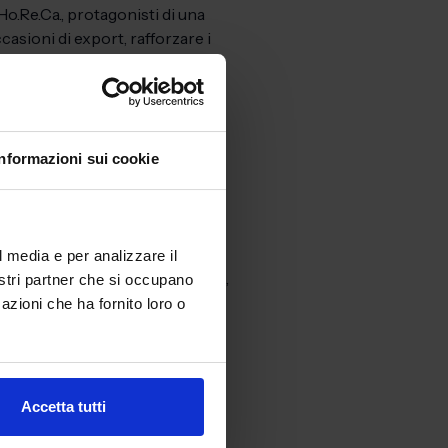
Ho.Re.Ca., protagonisti di una
casioni di export, rafforzare i
e sostenibilità sui mercati
Informazioni sui cookie
stono
strumenti pubblici e
ione dei frantoi
, al
Piano
ali, fino ai fondi per
l media e per analizzare il
’accesso a conoscenze, contatti,
nostri partner che si occupano
azioni che ha fornito loro o
di connettere innovazione,
temi strategici
che rendono
nosciuto anche in ambito
Accetta tutti
tenzialità
e fa di
EVOLIO Expo
non solo