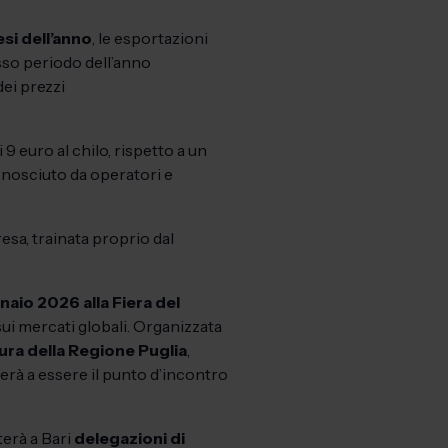
si dell’anno
, le esportazioni
sso periodo dell’anno
dei prezzi
 9 euro al chilo, rispetto a un
conosciuto da operatori e
sa, trainata proprio dal
aio 2026 alla Fiera del
ui mercati globali. Organizzata
ura della Regione Puglia
,
nerà a essere il punto d’incontro
terà a Bari
delegazioni di