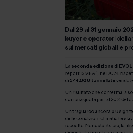
Dal 29 al 31 gennaio 202
buyer e operatori della 
sui mercati globali e p
La
seconda edizione
di
EVOL
1
report ISMEA
,
nel 2024, rispet
di
344.000 tonnellate
vendute
Un risultato che conferma la solid
con una quota pari al 20% del 
Un traguardo ancora più signifi
delle condizioni climatiche sfav
raccolto. Nonostante ciò, la fil
dimostrato una straordinaria c