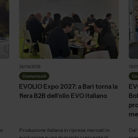
24/06/2026
13/0
Comunicati
Co
EVOLIO Expo 2027: a Bari torna la
EV
fiera B2B dell’olio EVO italiano
Bo
pro
me
ro
Produzione italiana in ripresa, mercati in
Dal
evoluzione e una domanda crescente di
pre