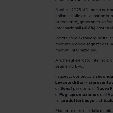
Anche il 2025 si è aperto con s
italiane di olio d’oliva hanno s
precedente), generando un fatt
internazionali
(-9,3%)
dovuta al
Inoltre, l’olio extravergine ital
mercato globale segnato da una g
mercati internazionali.
Anche sul mercato interno si os
segmento EVO.
In questo contesto, la
seconda 
Levante di Bari – si present
da
Senaf
per conto di
Nuova Fi
di
Pugliapromozione
e dell’
As
tra
produttori, buyer, istituzio
Elemento centrale della manifes