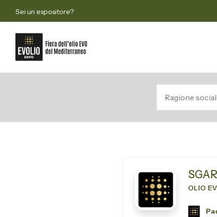
Sei un espositore?
SGAR
OLIO E
Pad