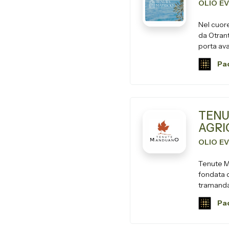
OLIO E
Nel cuore
da Otrant
porta avan
Pad
TENU
AGRI
OLIO E
Tenute Ma
fondata d
tramandat
Pad