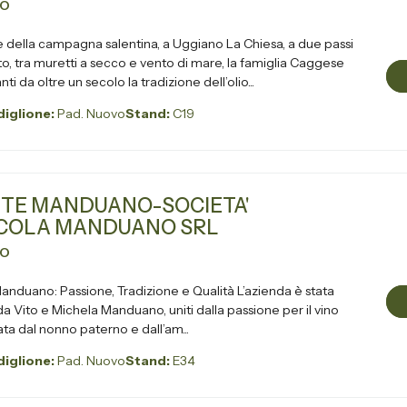
VO
 della campagna salentina, a Uggiano La Chiesa, a due passi
o, tra muretti a secco e vento di mare, la famiglia Caggese
ti da oltre un secolo la tradizione dell’olio...
iglione:
Pad. Nuovo
Stand:
C19
TE MANDUANO-SOCIETA'
COLA MANDUANO SRL
VO
nduano: Passione, Tradizione e Qualità L’azienda è stata
a Vito e Michela Manduano, uniti dalla passione per il vino
a dal nonno paterno e dall’am...
iglione:
Pad. Nuovo
Stand:
E34