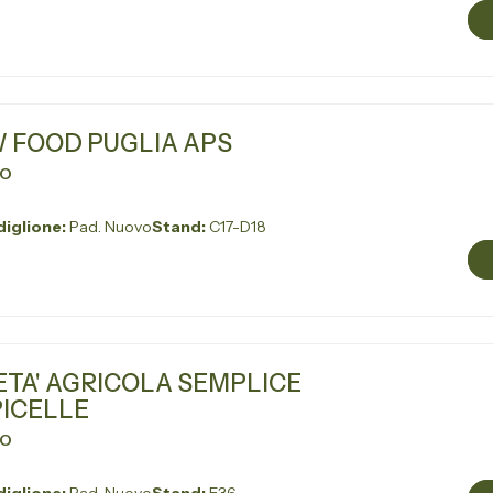
 FOOD PUGLIA APS
VO
iglione:
Pad. Nuovo
Stand:
C17-D18
ETA' AGRICOLA SEMPLICE
ICELLE
VO