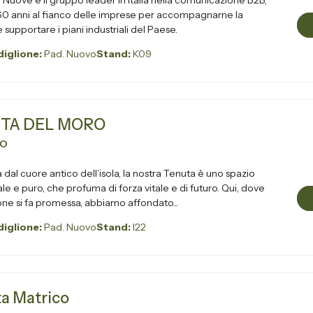
Nuove è il gruppo leader in Italia nella comunicazione B2B,
60 anni al fianco delle imprese per accompagnarne la
 supportare i piani industriali del Paese.
iglione:
Pad. Nuovo
Stand:
K09
TA DEL MORO
VO
 dal cuore antico dell’isola, la nostra Tenuta è uno spazio
le e puro, che profuma di forza vitale e di futuro. Qui, dove
ione si fa promessa, abbiamo affondato...
iglione:
Pad. Nuovo
Stand:
I22
a Matrico