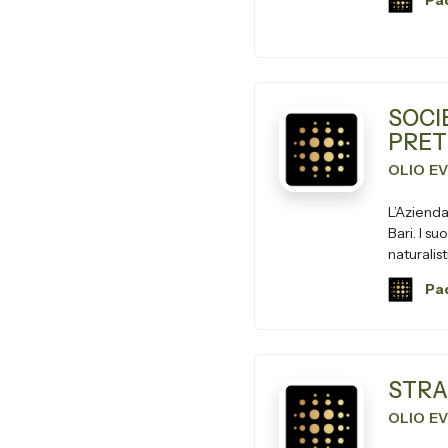
Pad
SOCI
PRET
OLIO E
L’Azienda
Bari. I suoi uliveti, frutteti e vigneti fanno parte del patrimonio
naturalist
Pad
STRA
OLIO E