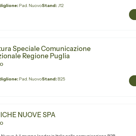
iglione:
Pad. Nuovo
Stand:
J12
tura Speciale Comunicazione
uzionale Regione Puglia
VO
iglione:
Pad. Nuovo
Stand:
B25
ICHE NUOVE SPA
VO