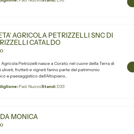
iglione:
Pad. Nuovo
Stand:
E36
ETA' AGRICOLA PETRIZZELLI SNC DI
RIZZELLI CATALDO
VO
 Agricola Petrizzelli nasce a Corato, nel cuore della Terra di
ico e paesaggistico dell’Altopiano...
iglione:
Pad. Nuovo
Stand:
D33
DA MONICA
VO