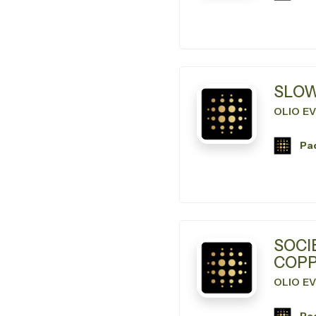
SLOW
OLIO E
Pad
SOCI
COPP
OLIO E