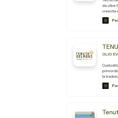
Tecniche 
da oltre 
crescita e
Pad
TENU
OLIO E
Custodita
primordia
la tradiz
Pad
Tenut