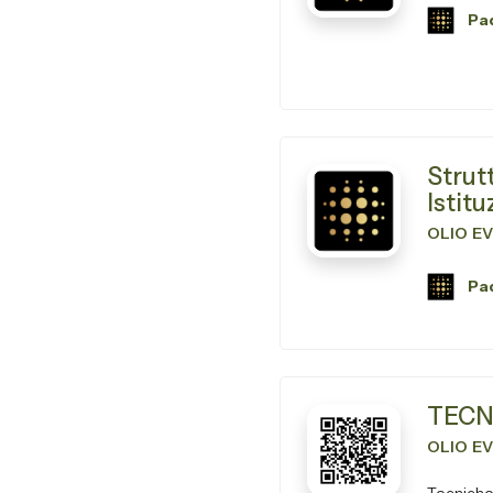
Pad
Strut
Istit
OLIO E
Pad
TECN
OLIO E