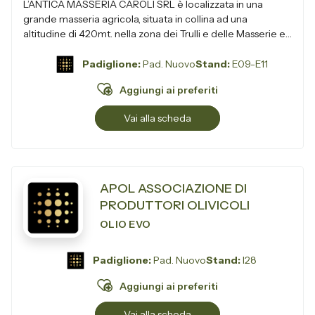
L’ANTICA MASSERIA CAROLI SRL è localizzata in una
grande masseria agricola, situata in collina ad una
altitudine di 420mt. nella zona dei Trulli e delle Masserie e,
avvalendosi dell&rsq...
Padiglione:
Pad. Nuovo
Stand:
E09-E11
Aggiungi ai preferiti
Vai alla scheda
APOL ASSOCIAZIONE DI
PRODUTTORI OLIVICOLI
OLIO EVO
Padiglione:
Pad. Nuovo
Stand:
I28
Aggiungi ai preferiti
Vai alla scheda